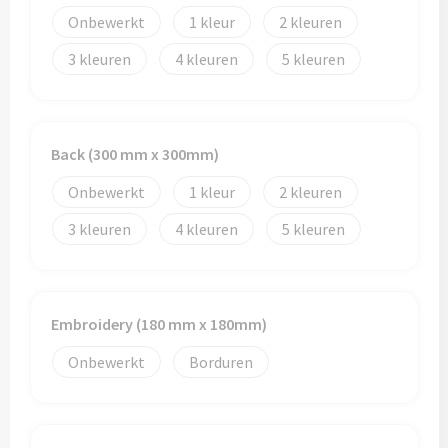
Schoenentassen
Veiligheidsvesten en Veiligheidshesjes
Onbewerkt
1
2
Schoudertassen
Vesten
3
4
5
Sporttassen
Gehoorbescherming
Strandtassen
Ademhalingsbescherming
Back (300 mm x 300mm)
Onbewerkt
1
2
Tablettassen
3
4
5
Toilettassen
Trolleys
Embroidery (180 mm x 180mm)
Waterbestendige tassen
Onbewerkt
Borduren
Goodiebags