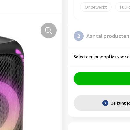
Onbewerkt
Full 
2
Aantal producten
Selecteer jouw opties voor d
Je kunt j