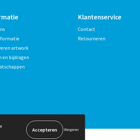
rmatie
Klantenservice
ons
Contact
nformatie
Retourneren
veren artwork
 en bijdragen
atschappen
w
Weigeren