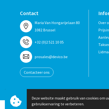
Contact
Info
Maria Van Hongarijelaan 80
Over 
1082 Brussel
Prijsi
Aanle
+32 (0)2 521 10 05
Taksen
Lidma
prosales@devico.be
Contacteer ons
Deze website maakt gebruik van cookies om u
gebruikservaring te verbeteren.
© Copyright Devico International 2024