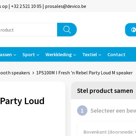
p | +32 2 521 10 05 | prosales@devico.be
assen
Sport
Werkkleding
Textiel
Contact
tooth speakers
1PS100M I Fresh 'n Rebel Party Loud M speaker
Stel product samen
 Party Loud
1
Selecteer een be
Bovenkant (doorsnede: