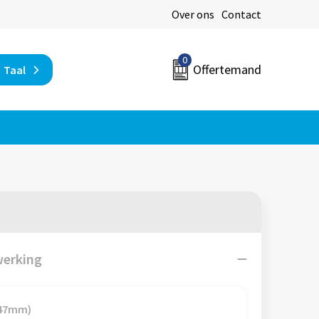
Over ons
Contact
0
Offertemand
Taal
werking
 47mm)