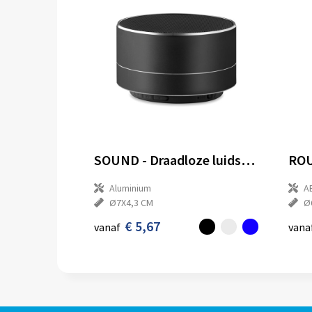
SOUND - Draadloze luidspreker
Aluminium
A
Ø7X4,3 CM
Ø
€ 5,67
vanaf
vana