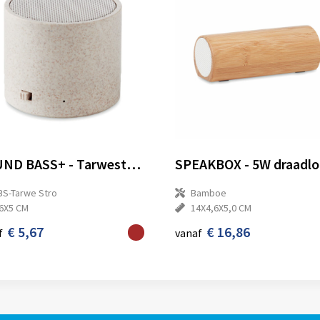
ROUND BASS+ - Tarwestro draadloze speaker
BS-Tarwe Stro
Bamboe
6X5 CM
14X4,6X5,0 CM
€ 5,67
€ 16,86
f
vanaf