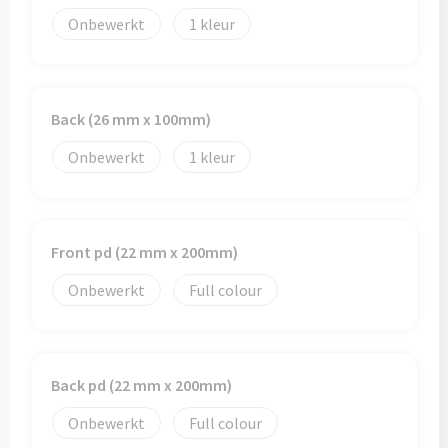
Schoenentassen
Veiligheidsvesten en Veiligheidshesjes
Onbewerkt
1
Schoudertassen
Vesten
Sporttassen
Gehoorbescherming
Back (26 mm x 100mm)
Strandtassen
Ademhalingsbescherming
Onbewerkt
1
Tablettassen
Toilettassen
Front pd (22 mm x 200mm)
Onbewerkt
Full colour
Trolleys
Waterbestendige tassen
Back pd (22 mm x 200mm)
Goodiebags
Onbewerkt
Full colour