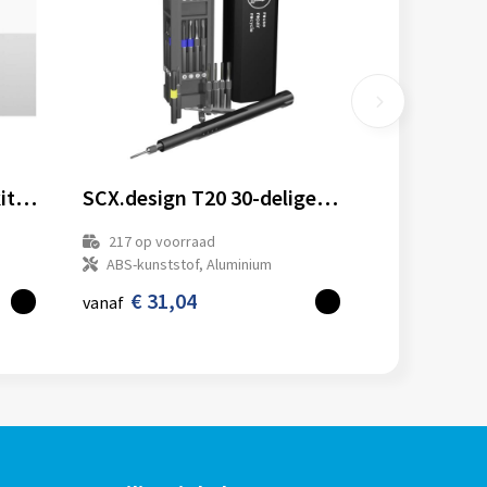
SCX.design T31 40 in 1 kit met elektrische schroevendraaier
SCX.design T20 30-delige schroevendraaier- en reparatieset in aluminium koffer
217
op voorraad
ABS-kunststof, Aluminium
€ 31,04
vanaf