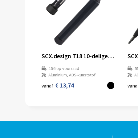
SCX.design T18 10-delige alles-in-één schroevendraaierset
156
op voorraad
5
Aluminium, ABS-kunststof
Al
€ 13,74
vanaf
vana