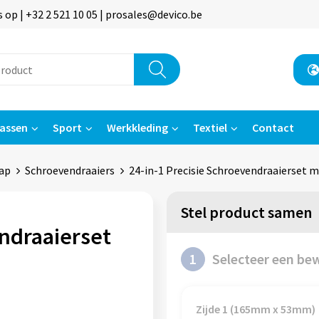
p | +32 2 521 10 05 | prosales@devico.be
assen
Sport
Werkkleding
Textiel
Contact
ap
Schroevendraaiers
24-in-1 Precisie Schroevendraaierset 
Stel product samen
endraaierset
1
Selecteer een be
Zijde 1 (165mm x 53mm)