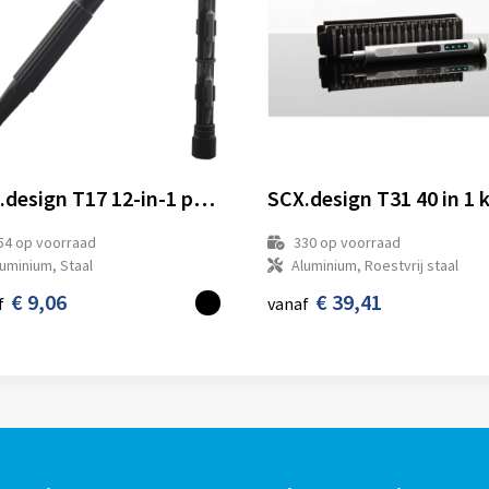
SCX.design T17 12-in-1 potloodschroevendraaier
54
op voorraad
330
op voorraad
uminium, Staal
Aluminium, Roestvrij staal
€ 9,06
€ 39,41
f
vanaf