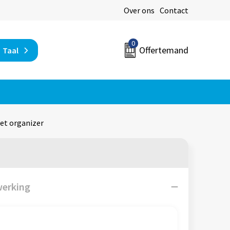
Over ons
Contact
0
Offertemand
Taal
met organizer
werking