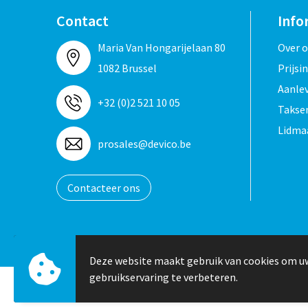
Contact
Info
Maria Van Hongarijelaan 80
Over 
1082 Brussel
Prijsi
Aanle
+32 (0)2 521 10 05
Taksen
Lidma
prosales@devico.be
Contacteer ons
Deze website maakt gebruik van cookies om u
gebruikservaring te verbeteren.
© Copyright Devico International 2024