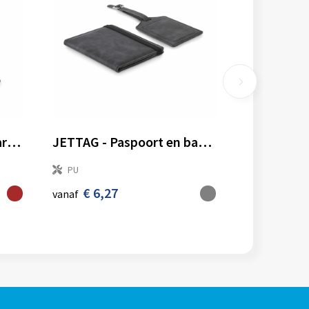
MASKSET - Reisset in kartonnen koker
JETTAG - Paspoort en bagagelabel set
PU
€ 6,27
vanaf