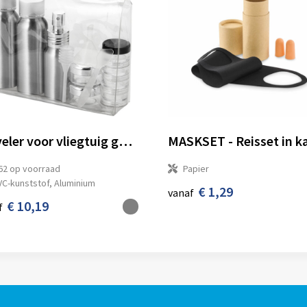
Traveler voor vliegtuig goedgekeurde reisset
62
op voorraad
Papier
VC-kunststof, Aluminium
€ 1,29
vanaf
€ 10,19
f