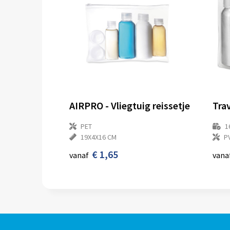
AIRPRO - Vliegtuig reissetje
PET
1
19X4X16 CM
P
€ 1,65
vanaf
vana