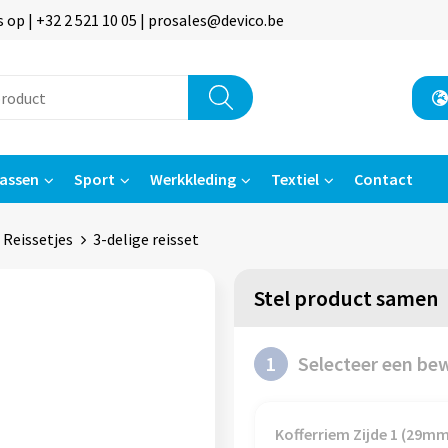
p | +32 2 521 10 05 | prosales@devico.be
assen
Sport
Werkkleding
Textiel
Contact
Reissetjes
3-delige reisset
Stel product samen
1
Selecteer een be
Kofferriem Zijde 1 (29m