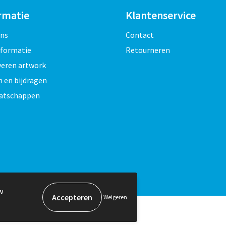
rmatie
Klantenservice
ons
Contact
nformatie
Retourneren
veren artwork
 en bijdragen
atschappen
w
Weigeren