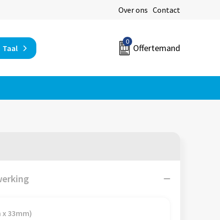
Over ons
Contact
0
Offertemand
Taal
werking
m x 33mm)