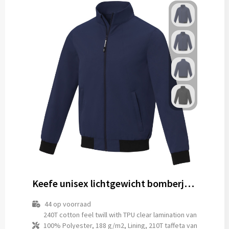
Keefe unisex lichtgewicht bomberjack
44
op voorraad
240T cotton feel twill with TPU clear lamination van
100% Polyester, 188 g/m2, Lining, 210T taffeta van