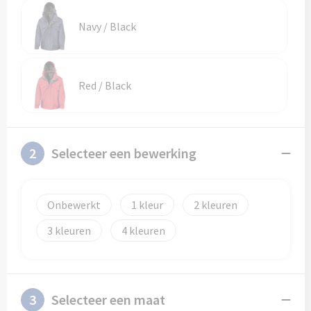
Schoenentassen
Veiligheidsvesten en Veiligheidshesjes
Navy / Black
Schoudertassen
Vesten
Sporttassen
Gehoorbescherming
Red / Black
Strandtassen
Ademhalingsbescherming
Tablettassen
2
Selecteer een bewerking
Toilettassen
Onbewerkt
1
2
Trolleys
3
4
Waterbestendige tassen
Goodiebags
3
Selecteer een maat