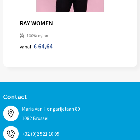
RAY WOMEN
100% nylon
€ 64,64
vanaf
Contact
Maria Van Hongarijelaan 80
1082 Brussel
+32 (0)2 521 10 05