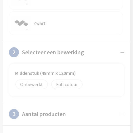
Schoenentassen
Veiligheidsvesten en Veiligheidshesjes
Schoudertassen
Vesten
Zwart
Sporttassen
Gehoorbescherming
Strandtassen
Ademhalingsbescherming
2
Selecteer een bewerking
Tablettassen
Middenstuk (48mm x 120mm)
Toilettassen
Onbewerkt
Full colour
Trolleys
Waterbestendige tassen
3
Aantal producten
Goodiebags