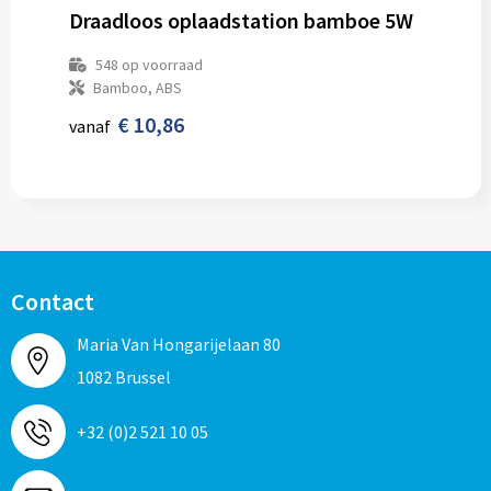
Draadloos oplaadstation bamboe 5W
548
op voorraad
Bamboo, ABS
€ 10,86
vanaf
Contact
Maria Van Hongarijelaan 80
1082 Brussel
+32 (0)2 521 10 05