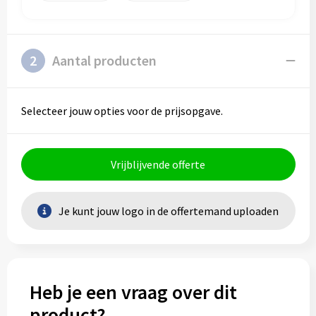
Schoenentassen
Veiligheidsvesten en Veiligheidshesjes
Schoudertassen
Vesten
2
Aantal producten
Sporttassen
Gehoorbescherming
Strandtassen
Ademhalingsbescherming
Selecteer jouw opties voor de prijsopgave.
Tablettassen
Vrijblijvende offerte
Toilettassen
Trolleys
Je kunt jouw logo in de offertemand uploaden
Waterbestendige tassen
Goodiebags
Heb je een vraag over dit
product?