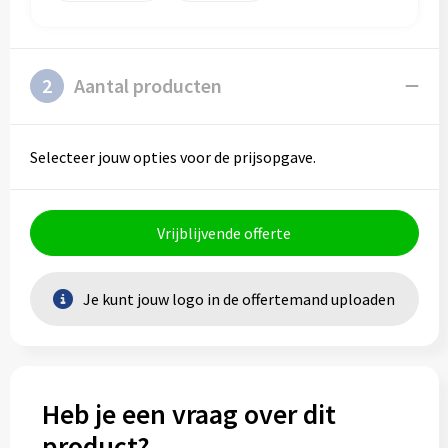
Schoenentassen
Veiligheidsvesten en Veiligheidshesjes
Schoudertassen
Vesten
2
Aantal producten
Sporttassen
Gehoorbescherming
Strandtassen
Ademhalingsbescherming
Selecteer jouw opties voor de prijsopgave.
Tablettassen
Vrijblijvende offerte
Toilettassen
Trolleys
Je kunt jouw logo in de offertemand uploaden
Waterbestendige tassen
Goodiebags
Heb je een vraag over dit
product?