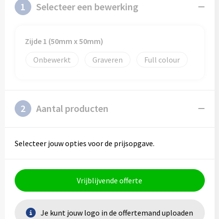
Schoenentassen
Veiligheidsvesten en Veiligheidshesjes
1
Selecteer een bewerking
Schoudertassen
Vesten
Zijde 1 (50mm x 50mm)
Sporttassen
Gehoorbescherming
Onbewerkt
Graveren
Full colour
Strandtassen
Ademhalingsbescherming
Tablettassen
2
Aantal producten
Toilettassen
Selecteer jouw opties voor de prijsopgave.
Trolleys
Waterbestendige tassen
Vrijblijvende offerte
Goodiebags
Je kunt jouw logo in de offertemand uploaden