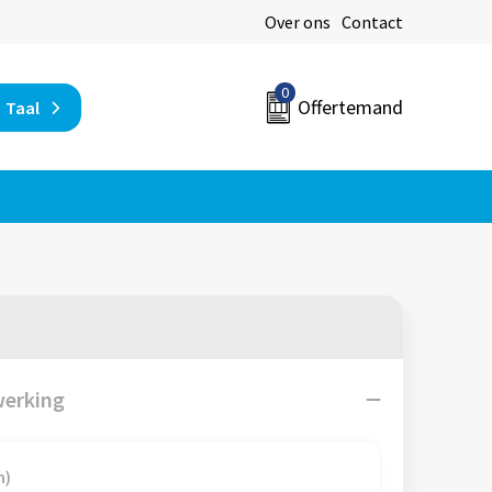
Over ons
Contact
0
Offertemand
Taal
werking
m)