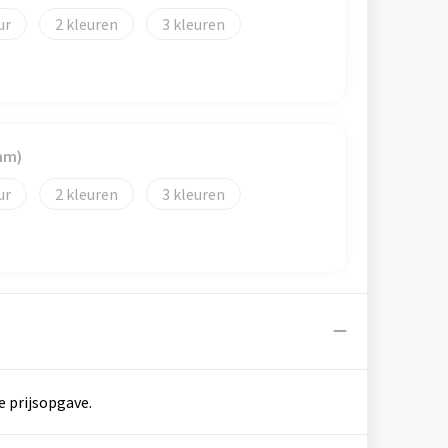
2
3
mm)
2
3
e prijsopgave.