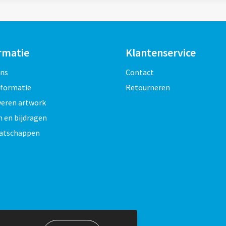
rmatie
Klantenservice
ons
Contact
nformatie
Retourneren
veren artwork
 en bijdragen
atschappen