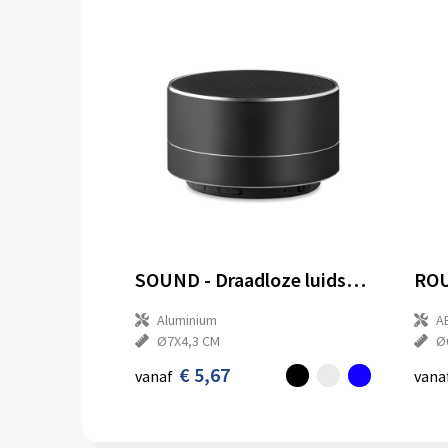
SOUND - Draadloze luidspreker
Aluminium
A
Ø7X4,3 CM
Ø
€ 5,67
vanaf
vana