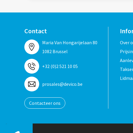
Contact
Info
Maria Van Hongarijelaan 80
Over 
1082 Brussel
Prijsi
Aanle
+32 (0)2 521 10 05
Taksen
Lidma
prosales@devico.be
Contacteer ons