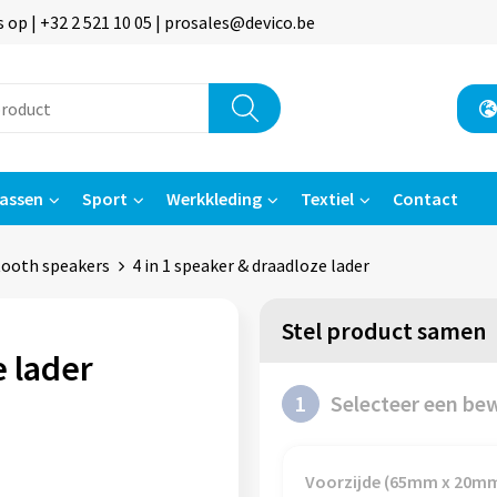
p | +32 2 521 10 05 | prosales@devico.be
assen
Sport
Werkkleding
Textiel
Contact
tooth speakers
4 in 1 speaker & draadloze lader
Stel product samen
e lader
1
Selecteer een be
Voorzijde (65mm x 20m