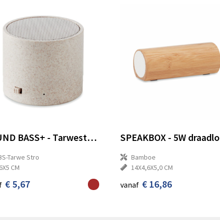
ROUND BASS+ - Tarwestro draadloze speaker
BS-Tarwe Stro
Bamboe
6X5 CM
14X4,6X5,0 CM
€ 5,67
€ 16,86
f
vanaf