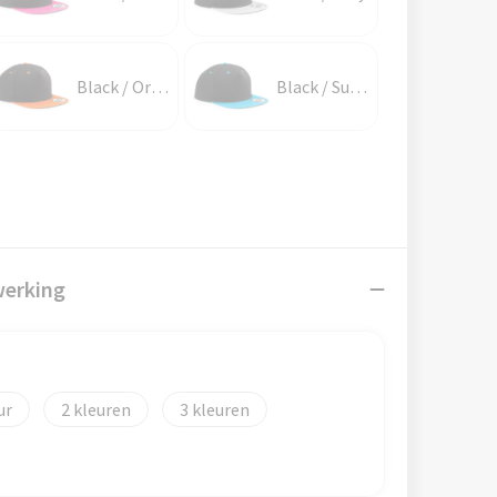
Black / Orange
Black / Surf Blue
werking
2
3