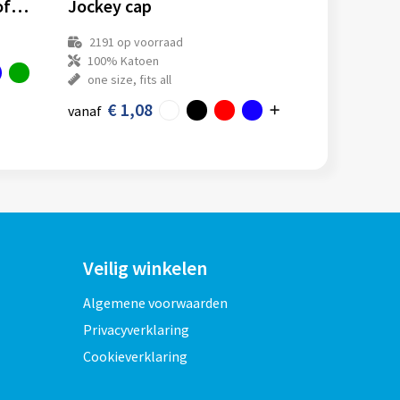
Trucker cap medium profile - Retail
Jockey cap
2191
op voorraad
100% Katoen
one size, fits all
€ 1,08
vanaf
Veilig winkelen
Algemene voorwaarden
Privacyverklaring
Cookieverklaring