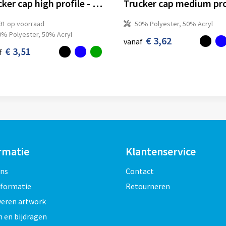
Trucker cap high profile - Retail
91
op voorraad
50% Polyester, 50% Acryl
0% Polyester, 50% Acryl
€ 3,62
vanaf
€ 3,51
f
rmatie
Klantenservice
ons
Contact
nformatie
Retourneren
veren artwork
 en bijdragen