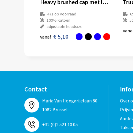
Heavy brushed cap met ledverlichting
471
op voorraad
6
100% Katoen
5
adjustable headsize
vana
€ 5,10
vanaf
Contact
Info
Maria Van Hongarijelaan 80
Over 
1082 Brussel
Prijsi
Aanle
+32 (0)2 521 10 05
Taksen