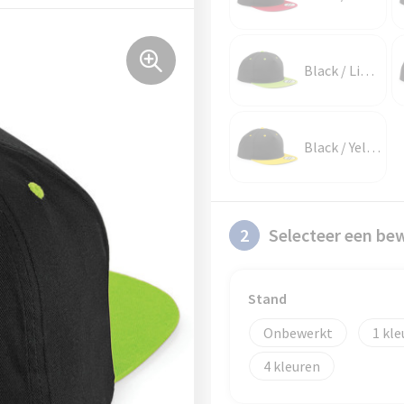
Black / Lime Green
Black / Yellow
2
Selecteer een be
Stand
Onbewerkt
1
4