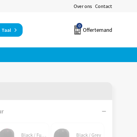
Over ons
Contact
0
Offertemand
Taal
ur
Black / Fuchsia
Black / Grey