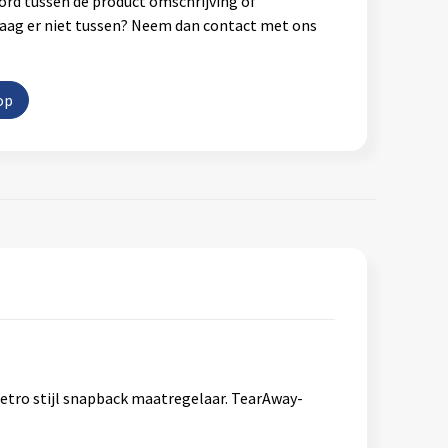
ord tussen de product omschrijving of
vraag er niet tussen? Neem dan contact met ons
op
 Retro stijl snapback maatregelaar. TearAway-