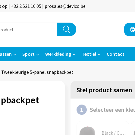
p | +32 2 521 10 05 | prosales@devico.be
assen
Sport
Werkkleding
Textiel
Contact
Tweekleurige 5-panel snapbackpet
Stel product samen
apbackpet
1
Selecteer een kle
Black / Classic Red