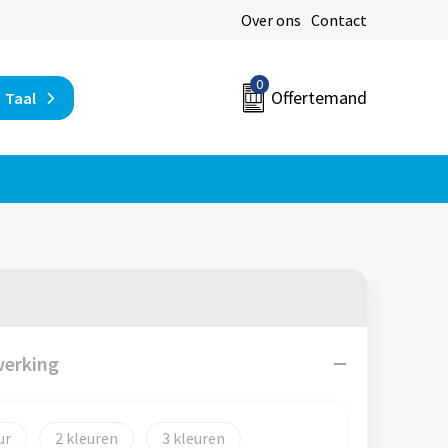
Over ons
Contact
0
Offertemand
Taal
werking
2
3