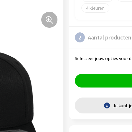
4
2
Aantal producten
Selecteer jouw opties voor d
Je kunt j