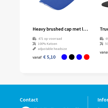
Heavy brushed cap met ledverlichting
471
op voorraad
6
100% Katoen
5
adjustable headsize
vana
€ 5,10
vanaf
Contact
Info