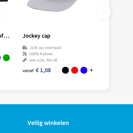
Trucker cap medium profile - Retail
Jockey cap
2191
op voorraad
100% Katoen
one size, fits all
€ 1,08
vanaf
Veilig winkelen