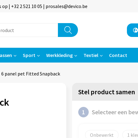
p | +32 2 521 10 05 | prosales@devico.be
assen
Sport
Werkkleding
Textiel
Contact
6 panel pet Fitted Snapback
Stel product samen
ack
1
Selecteer een be
Onbewerkt
1