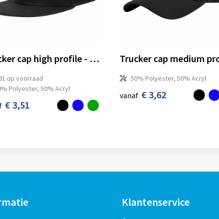
Trucker cap high profile - Retail
91
op voorraad
50% Polyester, 50% Acryl
0% Polyester, 50% Acryl
€ 3,62
vanaf
€ 3,51
f
rmatie
Klantenservice