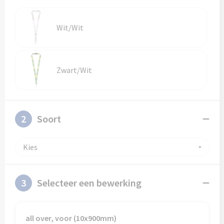
Schoenentassen
Veiligheidsvesten en Veiligheidshesjes
Schoudertassen
Vesten
Wit/Wit
Sporttassen
Gehoorbescherming
Zwart/Wit
Strandtassen
Ademhalingsbescherming
Tablettassen
2
Soort
Toilettassen
Trolleys
Waterbestendige tassen
3
Selecteer een bewerking
Goodiebags
all over, voor (10x900mm)