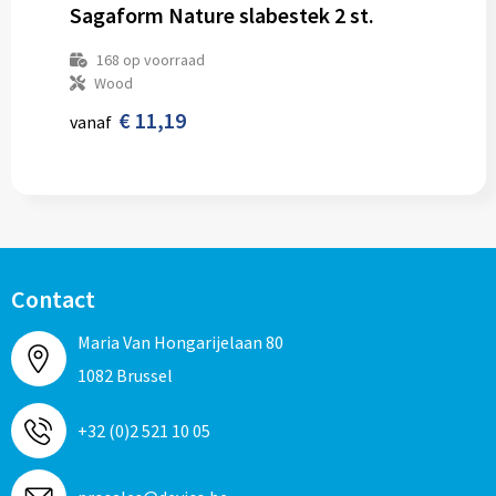
Sagaform Nature slabestek 2 st.
168
op voorraad
Wood
€ 11,19
vanaf
Contact
Maria Van Hongarijelaan 80
1082 Brussel
+32 (0)2 521 10 05