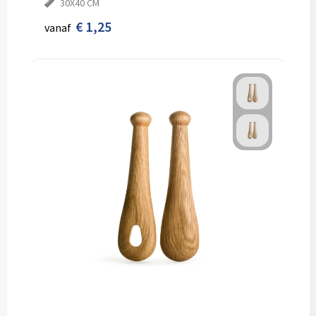
30X40 CM
€ 1,25
vanaf