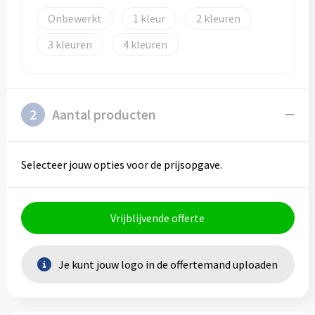
Schoenentassen
Veiligheidsvesten en Veiligheidshesjes
Onbewerkt
1
2
Schoudertassen
Vesten
3
4
Sporttassen
Gehoorbescherming
Strandtassen
Ademhalingsbescherming
2
Aantal producten
Tablettassen
Selecteer jouw opties voor de prijsopgave.
Toilettassen
Trolleys
Vrijblijvende offerte
Waterbestendige tassen
Je kunt jouw logo in de offertemand uploaden
Goodiebags