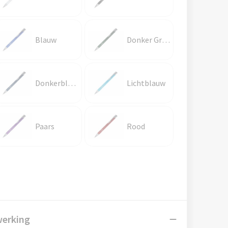
Blauw
Donker Groen
Donkerblauw
Lichtblauw
Paars
Rood
werking