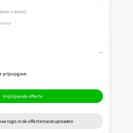
(70mm x 6mm)
colour
e prijsopgave.
Vrijblijvende offerte
ouw logo in de offertemand uploaden