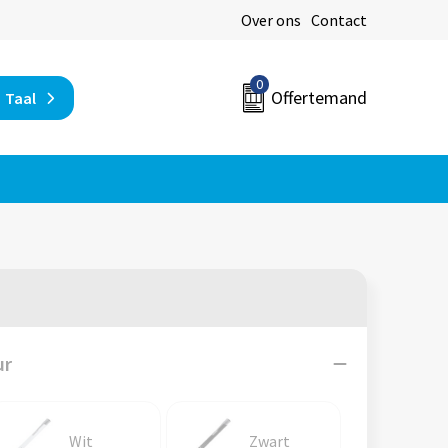
Over ons
Contact
0
Offertemand
Taal
ur
Wit
Zwart