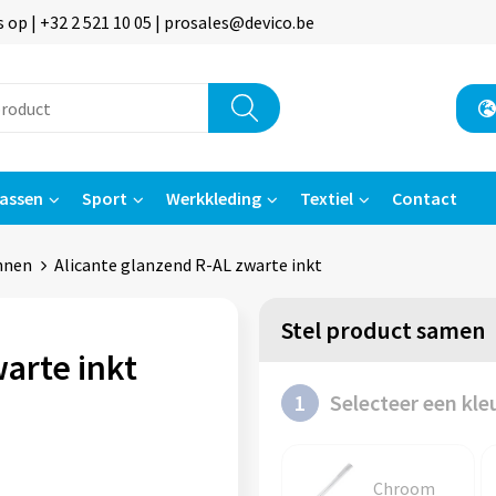
p | +32 2 521 10 05 | prosales@devico.be
assen
Sport
Werkkleding
Textiel
Contact
nnen
Alicante glanzend R-AL zwarte inkt
Stel product samen
arte inkt
1
Selecteer een kle
Chroom