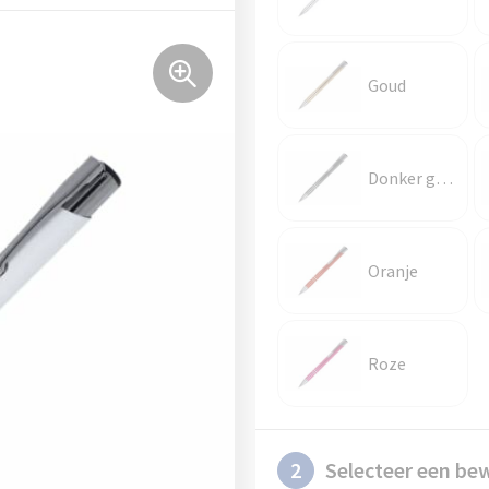
Goud
Donker gun metal
Oranje
Roze
2
Selecteer een be