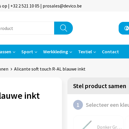
p | +32 2 521 10 05 | prosales@devico.be
assen
Sport
Werkkleding
Textiel
Contact
nnen
Alicante soft touch R-AL blauwe inkt
Stel product samen
blauwe inkt
1
Selecteer een kle
Donker Groen / Zwart