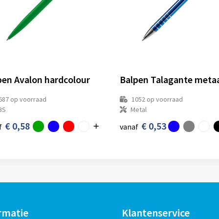
pen Avalon hardcolour
Balpen Talagante meta
687
op voorraad
1052
op voorraad
BS
Metal
€ 0,58
€ 0,53
f
vanaf
rmatie
Klantenservice