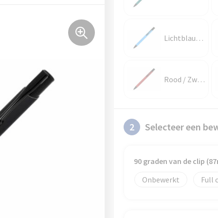
Lichtblauw / Zwart
Rood / Zwart
2
Selecteer een be
90 graden van de clip (
Onbewerkt
Full 