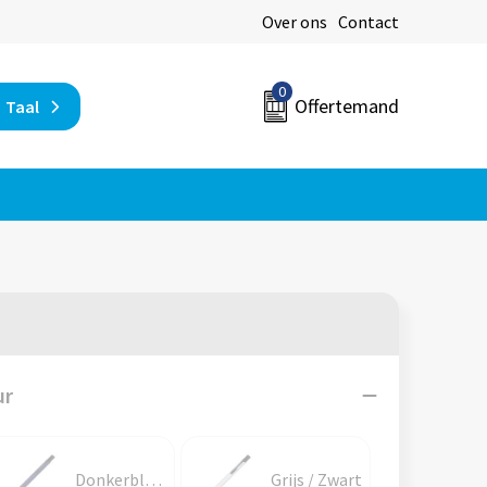
Over ons
Contact
0
Offertemand
Taal
ur
Donkerblauw / Zwart
Grijs / Zwart