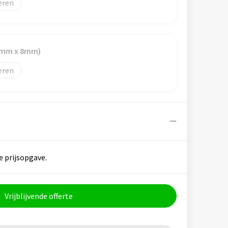
eren
87mm x 8mm)
eren
e prijsopgave.
Vrijblijvende offerte