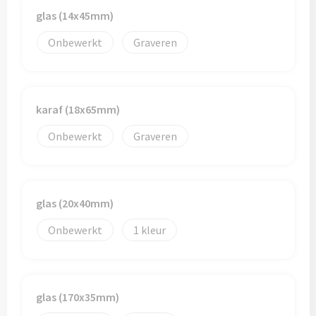
Schoenentassen
Veiligheidsvesten en Veiligheidshesjes
glas (14x45mm)
Schoudertassen
Vesten
Onbewerkt
Graveren
Sporttassen
Gehoorbescherming
Strandtassen
Ademhalingsbescherming
karaf (18x65mm)
Onbewerkt
Graveren
Tablettassen
Toilettassen
glas (20x40mm)
Trolleys
Onbewerkt
1
Waterbestendige tassen
Goodiebags
glas (170x35mm)