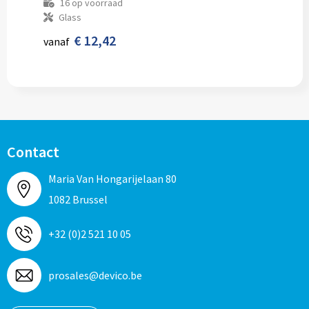
16
op voorraad
Glass
€ 12,42
vanaf
Contact
Maria Van Hongarijelaan 80
1082 Brussel
+32 (0)2 521 10 05
prosales@devico.be