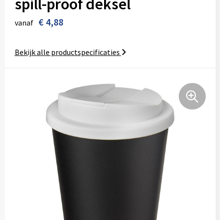
spill-proof deksel
Kinderen, Peuters en Baby's
Duffeltassen
Polo's
Hoofdbescherming
Jassen
€ 4,88
vanaf
Klokken, horloges en weerstations
Fietstassen
Sportaccessoires
Hoteltextiel
Kledingaccessoires
Bekijk alle productspecificaties
Lampen en Gereedschap
Heuptassen
Sweaters
Jassen
Ondergoed, Sokken en Nachtkleding
Levensmiddelen
Jute tassen
T-Shirts
Kledingaccessoires
Overhemden
Paraplu's
Katoenen draagtassen
Trainingspakken
Ondergoed en Sokken
Peuters en Baby's
Persoonlijke verzorging
Kledingtassen
Vesten
Oog- en gelaatsbescherming
Polo's
Reisbenodigdheden
Koeltassen en Koelboxen
Zweetbandjes
Overalls
Regenkleding
Schrijfwaren
Koffers en Trolleys
Zwemkleding
Overhemden
Schoenen
Sinterklaas
Laptop hoezen en tassen
Polo's
Sol's