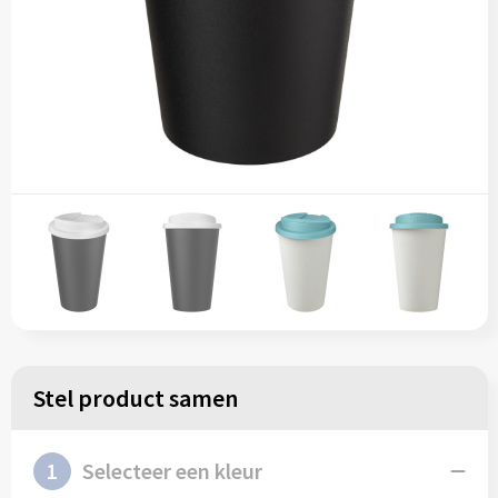
Sleutelhangers en Lanyards
Lunchtassen
Reflecterende polo's
Sweaters
Snoepgoed
Matrozentassen
Reflecterende vesten
T-Shirts
Spellen voor binnen en buiten
Opbergtassen
Regenkleding
Vesten
Sport
Opvouwbare tassen
Restauranttextiel
Veiligheid, Auto en Fiets
Papieren tassen
Schoenen
Vrije tijd en Strand
Promotietassen
Schorten en Sloven
Reistassen
Sweaters
Reistassensets
T-Shirts
Stel product samen
Rugzakken
Veiligheidssignalering en Verlichting
1
Selecteer een kleur