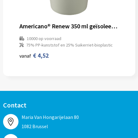
Americano®­­ Renew 350 ml geïsoleerde beker
10000
op voorraad
75% PP-kunststof en 25% Suikerriet-bioplastic
€ 4,52
vanaf
Contact
Maria Van Hongarijelaan 80
1082 Brussel