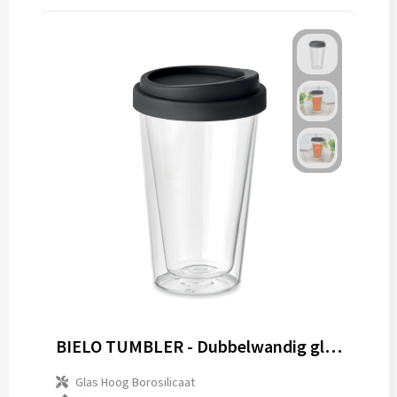
BIELO TUMBLER - Dubbelwandig glas met deksel
Glas Hoog Borosilicaat