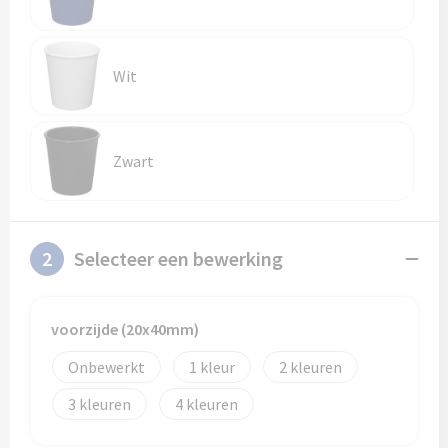
Schoenentassen
Veiligheidsvesten en Veiligheidshesjes
Schoudertassen
Vesten
Wit
Sporttassen
Gehoorbescherming
Strandtassen
Ademhalingsbescherming
Zwart
Tablettassen
Toilettassen
2
Selecteer een bewerking
Trolleys
voorzijde (20x40mm)
Waterbestendige tassen
Onbewerkt
1
2
Goodiebags
3
4