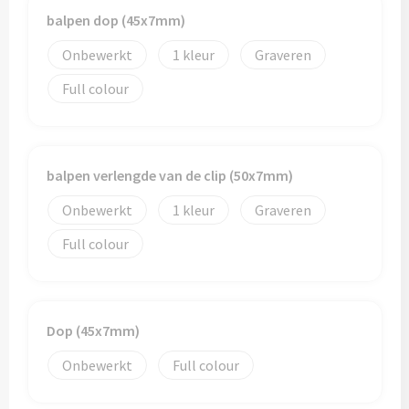
Schoenentassen
Veiligheidsvesten en Veiligheidshesjes
balpen dop (45x7mm)
Schoudertassen
Vesten
Onbewerkt
1
Graveren
Full colour
Sporttassen
Gehoorbescherming
Strandtassen
Ademhalingsbescherming
balpen verlengde van de clip (50x7mm)
Tablettassen
Onbewerkt
1
Graveren
Toilettassen
Full colour
Trolleys
Waterbestendige tassen
Dop (45x7mm)
Goodiebags
Onbewerkt
Full colour