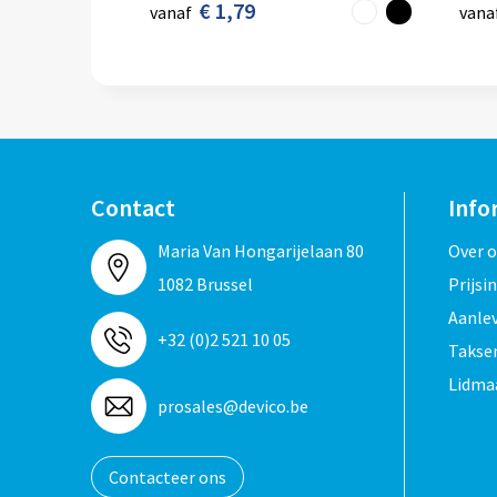
€ 1,79
vanaf
vana
Contact
Info
Maria Van Hongarijelaan 80
Over 
1082 Brussel
Prijsi
Aanle
+32 (0)2 521 10 05
Taksen
Lidma
prosales@devico.be
Contacteer ons