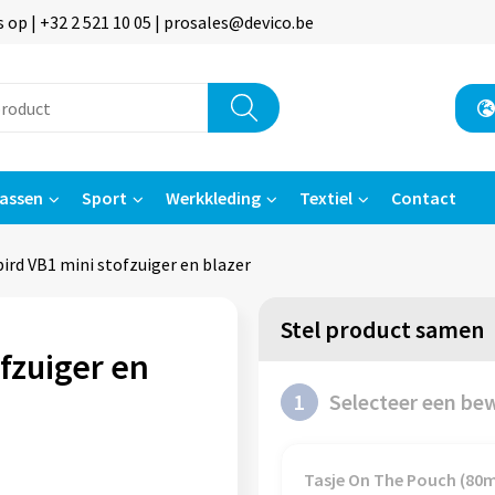
p | +32 2 521 10 05 | prosales@devico.be
assen
Sport
Werkkleding
Textiel
Contact
rbird VB1 mini stofzuiger en blazer
Stel product samen
ofzuiger en
1
Selecteer een be
Tasje On The Pouch (8