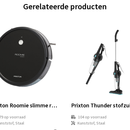
Gerelateerde producten
Prixton Roomie slimme robotstofzuiger
Prixton Thunder stofzu
79
op voorraad
104
op voorraad
nststof, Staal
Kunststof, Staal