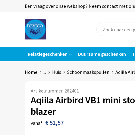
Een vraag over onze webshop? Neem contact met ons o
Relatiegeschenken
Duurzame geschenken
T
Home
...
Huis
Schoonmaakspullen
Aqiila Ai
Artikelnummer:
262401
Aqiila Airbird VB1 mini st
blazer
€ 51,57
vanaf