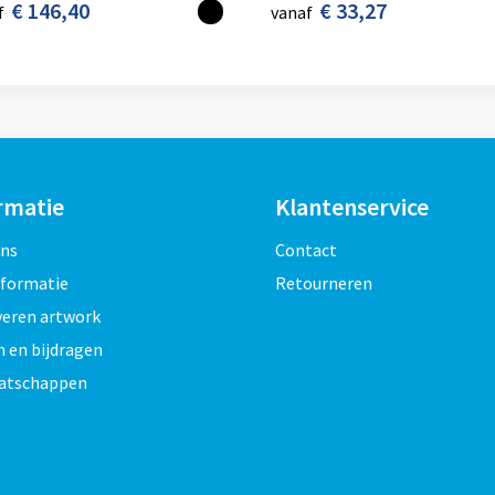
€ 146,40
€ 33,27
f
vanaf
rmatie
Klantenservice
ons
Contact
nformatie
Retourneren
veren artwork
 en bijdragen
atschappen