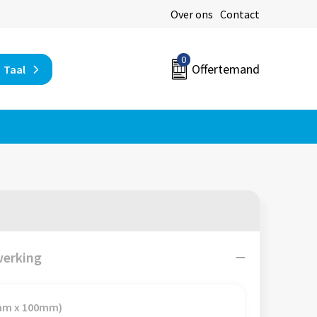
Over ons
Contact
0
Offertemand
Taal
werking
0mm x 100mm)