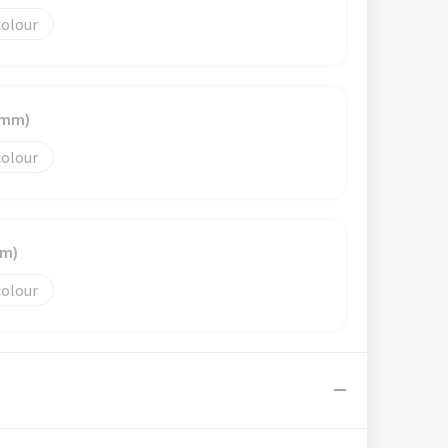
colour
6mm)
colour
mm)
colour