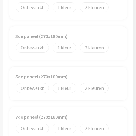
Schoenentassen
Veiligheidsvesten en Veiligheidshesjes
Onbewerkt
1
2
Schoudertassen
Vesten
Sporttassen
Gehoorbescherming
3de paneel (270x180mm)
Strandtassen
Ademhalingsbescherming
Onbewerkt
1
2
Tablettassen
Toilettassen
5de paneel (270x180mm)
Onbewerkt
1
2
Trolleys
Waterbestendige tassen
7de paneel (270x180mm)
Goodiebags
Onbewerkt
1
2