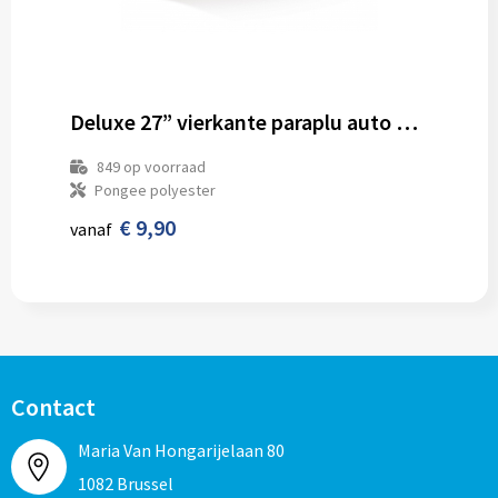
Deluxe 27” vierkante paraplu auto open
849
op voorraad
Pongee polyester
€ 9,90
vanaf
Contact
Maria Van Hongarijelaan 80
1082 Brussel