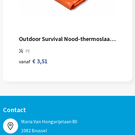
Outdoor Survival Nood-thermoslaapzak
PE
€ 3,51
vanaf
Contact
Maria Van Hongarijelaan 80
1082 Brussel