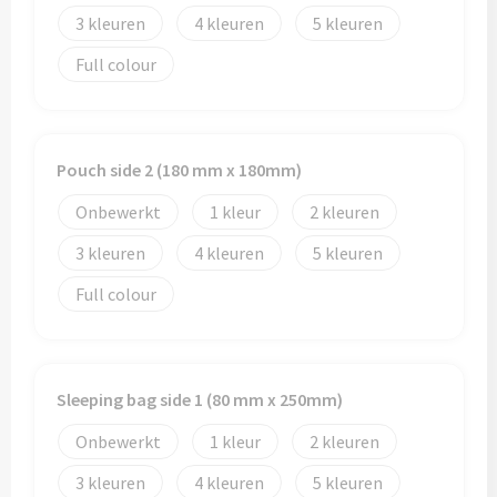
Schoenentassen
Veiligheidsvesten en Veiligheidshesjes
3
4
5
Schoudertassen
Vesten
Full colour
Sporttassen
Gehoorbescherming
Strandtassen
Ademhalingsbescherming
Pouch side 2 (180 mm x 180mm)
Onbewerkt
1
2
Tablettassen
3
4
5
Toilettassen
Full colour
Trolleys
Waterbestendige tassen
Sleeping bag side 1 (80 mm x 250mm)
Goodiebags
Onbewerkt
1
2
3
4
5