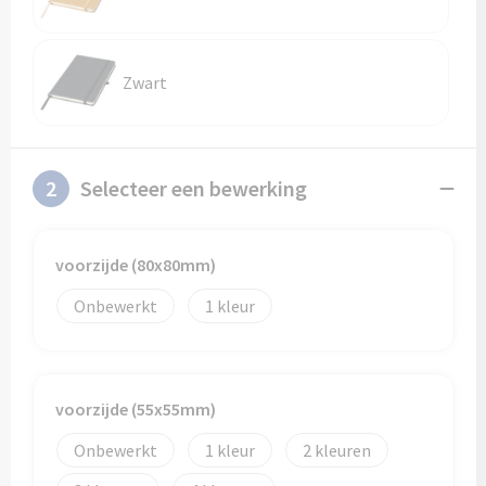
Schoenentassen
Veiligheidsvesten en Veiligheidshesjes
Schoudertassen
Vesten
Zwart
Sporttassen
Gehoorbescherming
Strandtassen
Ademhalingsbescherming
2
Selecteer een bewerking
Tablettassen
voorzijde (80x80mm)
Toilettassen
Onbewerkt
1
Trolleys
Waterbestendige tassen
voorzijde (55x55mm)
Goodiebags
Onbewerkt
1
2