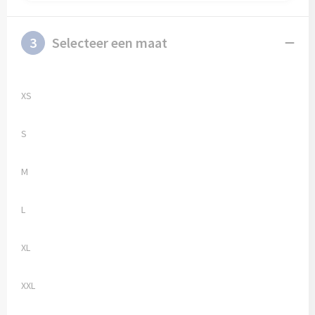
3
Selecteer een maat
XS
S
M
L
XL
XXL