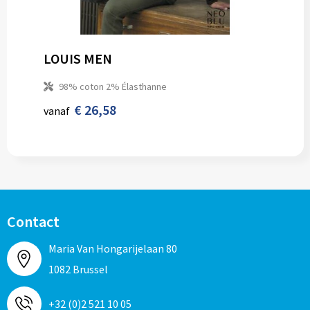
LOUIS MEN
98% coton 2% Élasthanne
€ 26,58
vanaf
Contact
Maria Van Hongarijelaan 80
1082 Brussel
+32 (0)2 521 10 05