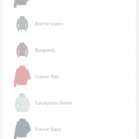
Schoenentassen
Veiligheidsvesten en Veiligheidshesjes
Schoudertassen
Vesten
Bottle Green
Sporttassen
Gehoorbescherming
Strandtassen
Ademhalingsbescherming
Burgundy
Tablettassen
Classic Red
Toilettassen
Trolleys
Eucalyptus Green
Waterbestendige tassen
Goodiebags
French Navy