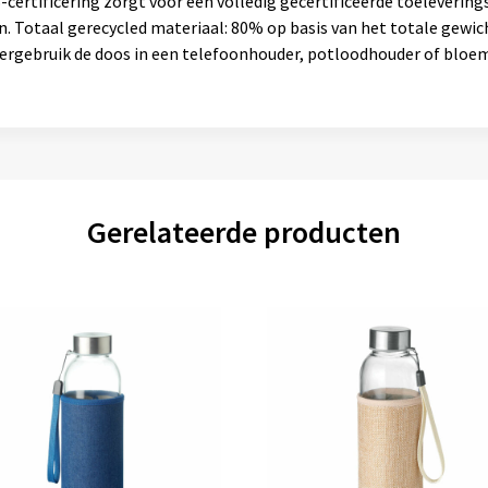
ertificering zorgt voor een volledig gecertificeerde toelevering
. Totaal gerecycled materiaal: 80% op basis van het totale gewich
 Hergebruik de doos in een telefoonhouder, potloodhouder of bloe
Gerelateerde producten