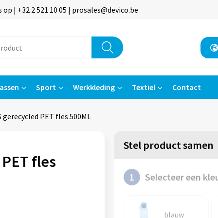
p | +32 2 521 10 05 | prosales@devico.be
assen
Sport
Werkkleding
Textiel
Contact
S gerecycled PET fles 500ML
Stel product samen
 PET fles
1
Selecteer een kle
blauw