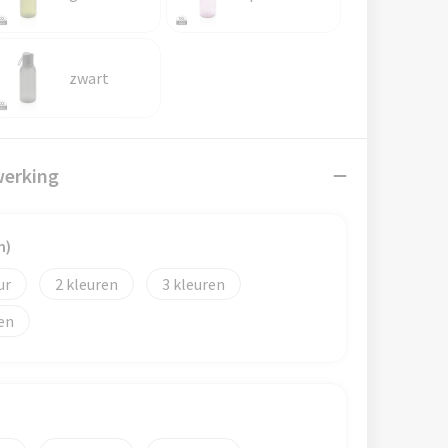
zwart
werking
m)
2
3