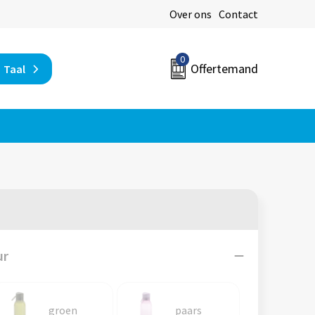
Over ons
Contact
0
Offertemand
Taal
ur
groen
paars