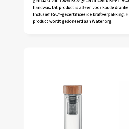
gemaakt van 100% RCS-gecertificeerd RPET. RCS-c
handwas. Dit product is alleen voor koude dranken
Inclusief FSC®-gecertificeerde kraftverpakking.
product wordt gedoneerd aan Water.org.