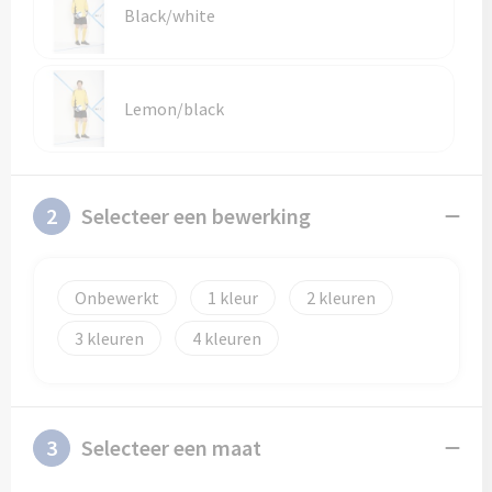
Schoenentassen
Veiligheidsvesten en Veiligheidshesjes
Black/white
Schoudertassen
Vesten
Lemon/black
Sporttassen
Gehoorbescherming
Strandtassen
Ademhalingsbescherming
2
Selecteer een bewerking
Tablettassen
Toilettassen
Onbewerkt
1
2
Trolleys
3
4
Waterbestendige tassen
Goodiebags
3
Selecteer een maat