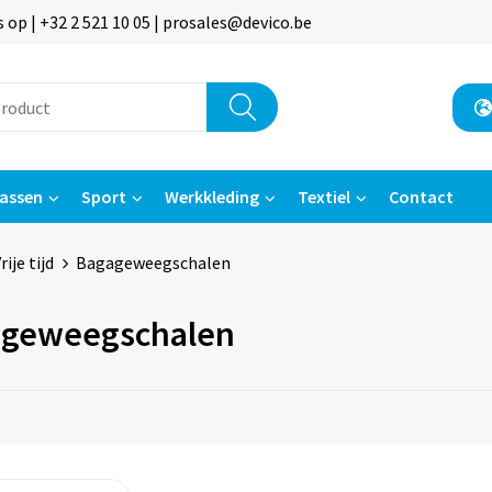
p | +32 2 521 10 05 | prosales@devico.be
assen
Sport
Werkkleding
Textiel
Contact
rije tijd
Bagageweegschalen
geweegschalen