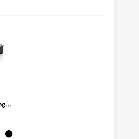
Swiss Peak 5-in-1 bagageweegschaal, powerbank en zaklamp