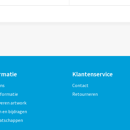
rmatie
Klantenservice
ons
Contact
nformatie
Retourneren
veren artwork
 en bijdragen
atschappen