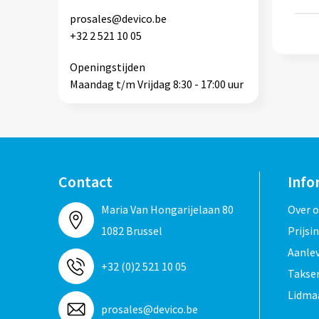
prosales@devico.be
+32 2 521 10 05
Openingstijden
Maandag t/m Vrijdag 8:30 - 17:00 uur
Contact
Info
Maria Van Hongarijelaan 80
Over 
1082 Brussel
Prijsi
Aanle
+32 (0)2 521 10 05
Taksen
Lidma
prosales@devico.be