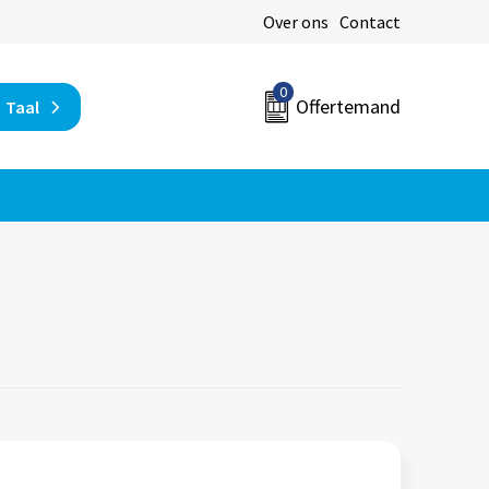
Over ons
Contact
0
Offertemand
Taal