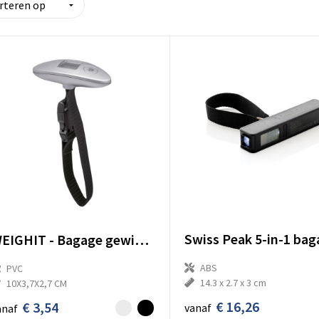
WEIGHIT - Bagage gewichtsmeter
ABS
PVC
14.3 x 2.7 x 3 cm
10X3,7X2,7 CM
€ 16,26
€ 3,54
vanaf
anaf