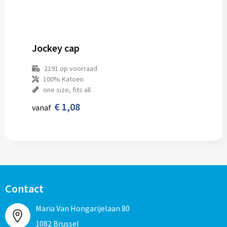
Jockey cap
2191
op voorraad
100% Katoen
one size, fits all
€ 1,08
vanaf
Contact
Maria Van Hongarijelaan 80
1082 Brussel