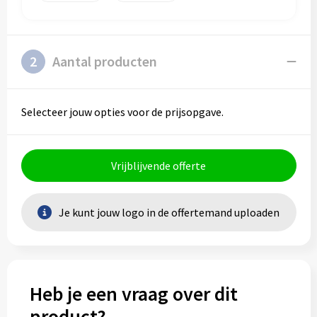
Schoenentassen
Veiligheidsvesten en Veiligheidshesjes
Schoudertassen
Vesten
2
Aantal producten
Sporttassen
Gehoorbescherming
Strandtassen
Ademhalingsbescherming
Selecteer jouw opties voor de prijsopgave.
Tablettassen
Vrijblijvende offerte
Toilettassen
Trolleys
Je kunt jouw logo in de offertemand uploaden
Waterbestendige tassen
Goodiebags
Heb je een vraag over dit
product?