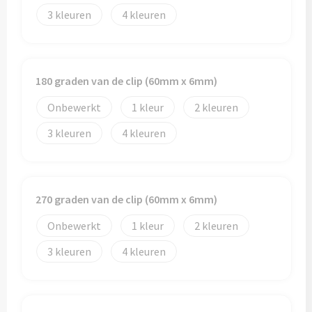
Schoenentassen
Veiligheidsvesten en Veiligheidshesjes
3
4
Schoudertassen
Vesten
Sporttassen
Gehoorbescherming
180 graden van de clip (60mm x 6mm)
Strandtassen
Ademhalingsbescherming
Onbewerkt
1
2
3
4
Tablettassen
Toilettassen
270 graden van de clip (60mm x 6mm)
Trolleys
Onbewerkt
1
2
Waterbestendige tassen
3
4
Goodiebags