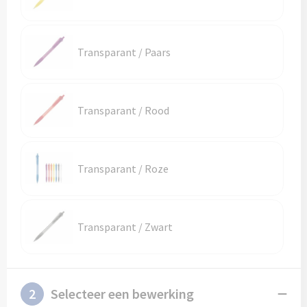
Schoenentassen
Veiligheidsvesten en Veiligheidshesjes
Schoudertassen
Vesten
Transparant / Paars
Sporttassen
Gehoorbescherming
Strandtassen
Ademhalingsbescherming
Transparant / Rood
Tablettassen
Transparant / Roze
Toilettassen
Trolleys
Transparant / Zwart
Waterbestendige tassen
Goodiebags
2
Selecteer een bewerking