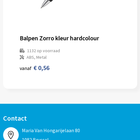
Balpen Zorro kleur hardcolour
1132
op voorraad
ABS, Metal
€ 0,56
vanaf
Contact
Maria Van Hongarijelaan 80
1082 Brussel