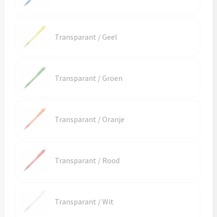
Schoenentassen
Veiligheidsvesten en Veiligheidshesjes
Schoudertassen
Vesten
Transparant / Geel
Sporttassen
Gehoorbescherming
Strandtassen
Ademhalingsbescherming
Transparant / Groen
Tablettassen
Transparant / Oranje
Toilettassen
Trolleys
Transparant / Rood
Waterbestendige tassen
Goodiebags
Transparant / Wit