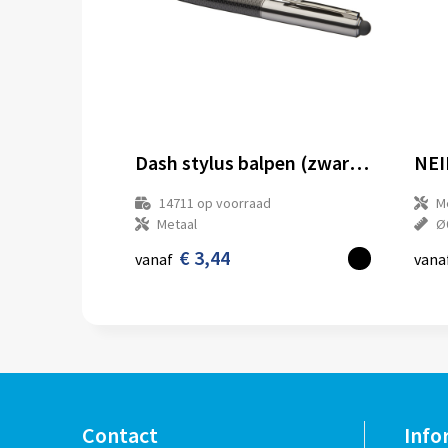
Dash stylus balpen (zwarte inkt)
NEI
14711
op voorraad
M
Metaal
Ø
€ 3,44
vanaf
vana
Contact
Info