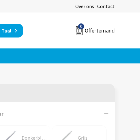
Over ons
Contact
0
Offertemand
Taal
ur
Donkerblauw
Grijs