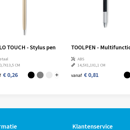
LO TOUCH - Stylus pen
etaal
ABS
0,7X13,5 CM
14,5X1,1X1,1 CM
€ 0,26
€ 0,81
f
vanaf
rmatie
Klantenservice