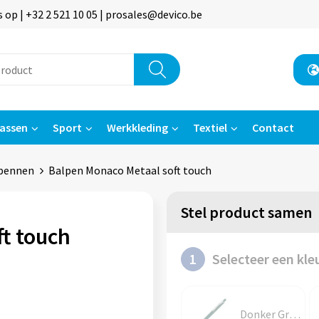
p | +32 2 521 10 05 | prosales@devico.be
assen
Sport
Werkkleding
Textiel
Contact
pennen
Balpen Monaco Metaal soft touch
Stel product samen
t touch
1
Selecteer een kle
Donker Groen