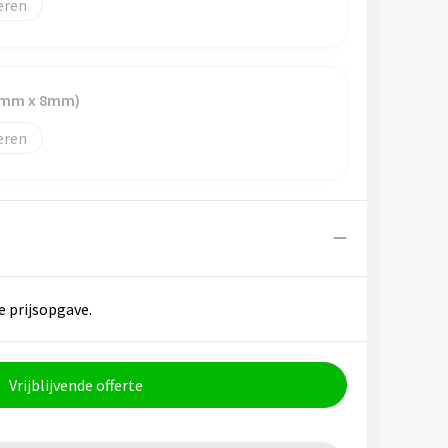
eren
87mm x 8mm)
eren
e prijsopgave.
Vrijblijvende offerte