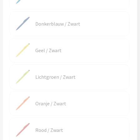
Schoenentassen
Veiligheidsvesten en Veiligheidshesjes
Schoudertassen
Vesten
Donkerblauw / Zwart
Sporttassen
Gehoorbescherming
Strandtassen
Ademhalingsbescherming
Geel / Zwart
Tablettassen
Lichtgroen / Zwart
Toilettassen
Trolleys
Oranje / Zwart
Waterbestendige tassen
Goodiebags
Rood / Zwart