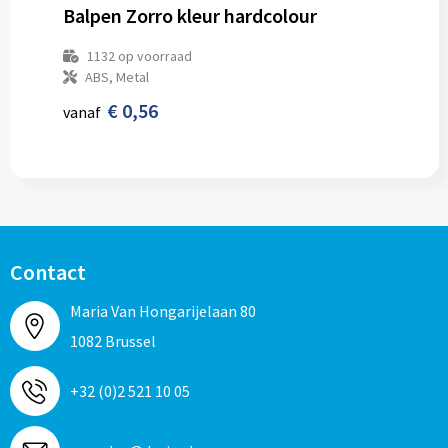
Balpen Zorro kleur hardcolour
1132
op voorraad
ABS, Metal
€ 0,56
vanaf
Contact
Maria Van Hongarijelaan 80
1082 Brussel
+32 (0)2 521 10 05