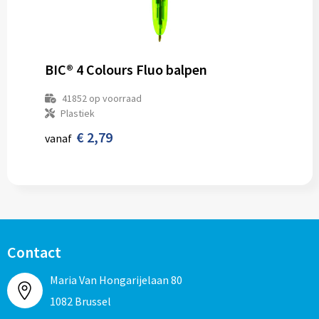
BIC® 4 Colours Fluo balpen
41852
op voorraad
Plastiek
€ 2,79
vanaf
Contact
Maria Van Hongarijelaan 80
1082 Brussel