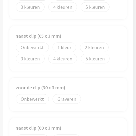
Schoenentassen
Veiligheidsvesten en Veiligheidshesjes
3
4
5
Schoudertassen
Vesten
Sporttassen
Gehoorbescherming
naast clip (65 x 3 mm)
Strandtassen
Ademhalingsbescherming
Onbewerkt
1
2
3
4
5
Tablettassen
Toilettassen
voor de clip (30 x 3 mm)
Trolleys
Onbewerkt
Graveren
Waterbestendige tassen
Goodiebags
naast clip (60 x 3 mm)