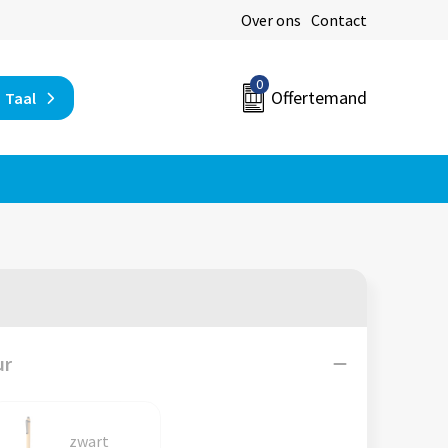
Over ons
Contact
0
Offertemand
Taal
ur
zwart