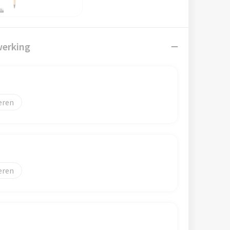
werking
eren
eren