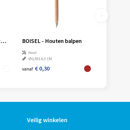
Celuk bamboe balpen (zwarte inkt)
BOISEL - Houten balpen
Hout
Ø0,9X14,5 CM
€ 0,30
vanaf
Veilig winkelen