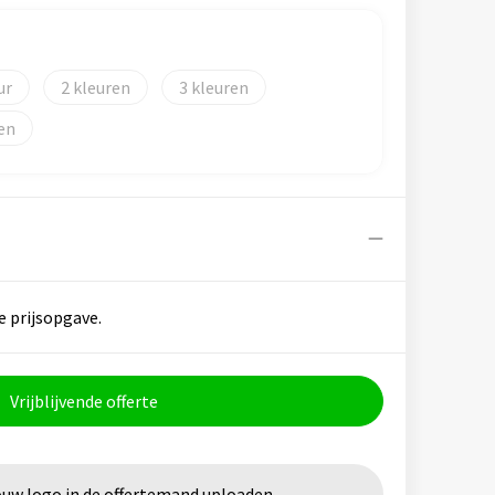
2
3
e prijsopgave.
Vrijblijvende offerte
ouw logo in de offertemand uploaden