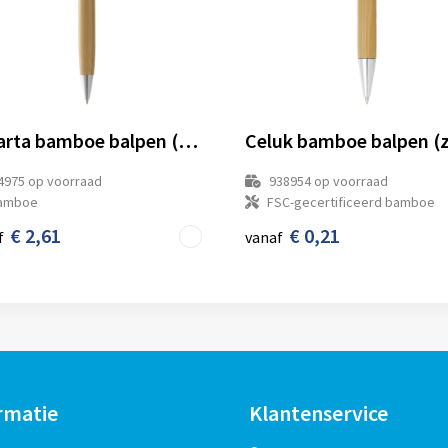
Jakarta bamboe balpen (zwarte inkt)
4975
op voorraad
938954
op voorraad
amboe
FSC-gecertificeerd bamboe
€ 2,61
€ 0,21
f
vanaf
rmatie
Klantenservice