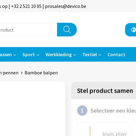
p | +32 2 521 10 05 | prosales@devico.be
assen
Sport
Werkkleding
Textiel
Contact
n pennen
Bamboe balpen
Stel product samen
1
Selecteer een kle
bruin, zilver