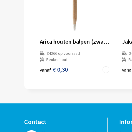
Arica houten balpen (zwarte inkt)
34266
op voorraad
2
Beukenhout
B
€ 0,30
vanaf
vana
Contact
Info