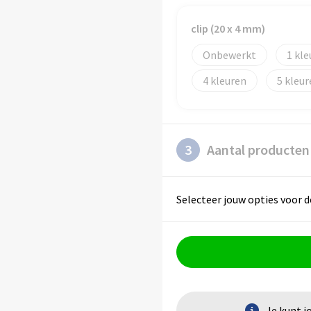
clip (20 x 4 mm)
Onbewerkt
1
4
5
3
Aantal producten
Selecteer jouw opties voor d
Je kunt j