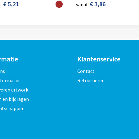
€ 5,21
€ 3,86
f
vanaf
rmatie
Klantenservice
ons
Contact
nformatie
Retourneren
veren artwork
 en bijdragen
atschappen