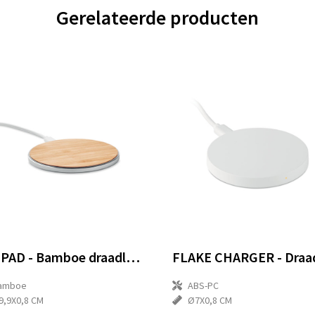
Gerelateerde producten
DESPAD - Bamboe draadloze snellader
amboe
ABS-PC
9,9X0,8 CM
Ø7X0,8 CM