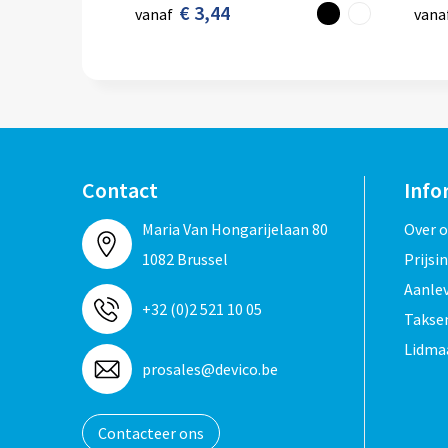
€ 3,44
vanaf
vana
Contact
Info
Maria Van Hongarijelaan 80
Over 
1082 Brussel
Prijsi
Aanle
+32 (0)2 521 10 05
Taksen
Lidma
prosales@devico.be
Contacteer ons