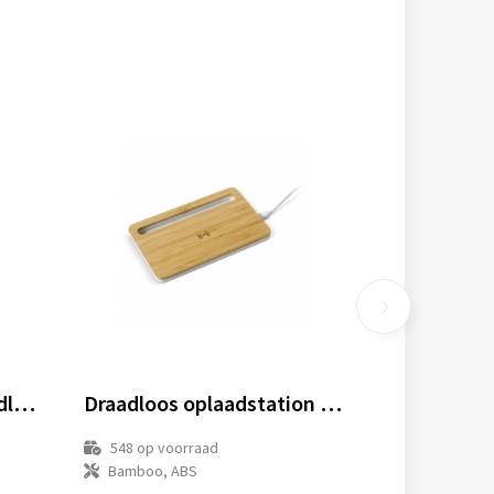
FLAKE CHARGER - Draadloze oplader
Draadloos oplaadstation bamboe 5W
548
op voorraad
Bamboo, ABS