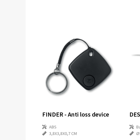
FINDER - Anti loss device
ABS
B
3,8X3,8X0,7 CM
Ø