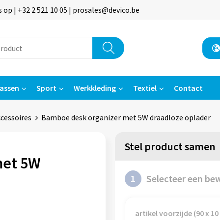
p | +32 2 521 10 05 | prosales@devico.be
assen
Sport
Werkkleding
Textiel
Contact
cessoires
Bamboe desk organizer met 5W draadloze oplader
Stel product samen
met 5W
1
Selecteer een be
artikel voorzijde (90 x 1