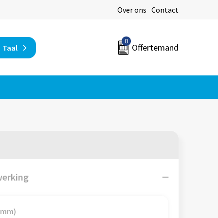
Over ons
Contact
0
Offertemand
Taal
werking
0 mm)