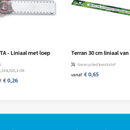
TA - Liniaal met loep
S
Gerecycled kunststof
8,5X4,5X0,3 CM
€ 0,65
vanaf
€ 0,26
f