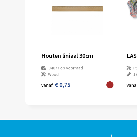
Houten liniaal 30cm
LAS
34677
op voorraad
P
Wood
1
€ 0,75
vanaf
vana