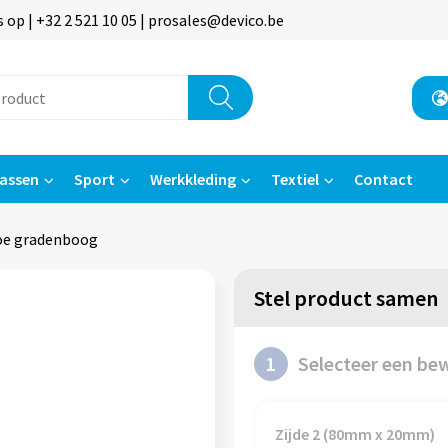
p | +32 2 521 10 05 | prosales@devico.be
assen
Sport
Werkkleding
Textiel
Contact
e gradenboog
Stel product samen
1
Selecteer een be
Zijde 2 (80mm x 20mm)