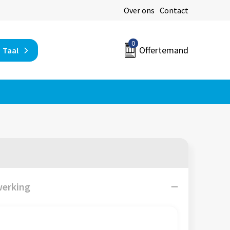
Over ons
Contact
0
Offertemand
Taal
werking