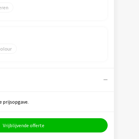
eren
colour
e prijsopgave.
Vrijblijvende offerte