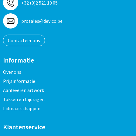
Schoenentassen
Veiligheidsvesten en Veiligheidshesjes
+32 (0)2 521 10 05
Schoudertassen
Vesten
prosales@devico.be
Sporttassen
Gehoorbescherming
Contacteer ons
Strandtassen
Ademhalingsbescherming
Informatie
Tablettassen
Over ons
Toilettassen
Prijsinformatie
Aanleveren artwork
Trolleys
Taksen en bijdragen
Waterbestendige tassen
Lidmaatschappen
Goodiebags
Klantenservice