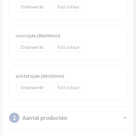
Schoenentassen
Veiligheidsvesten en Veiligheidshesjes
Onbewerkt
Full colour
Schoudertassen
Vesten
Sporttassen
Gehoorbescherming
voorzijde (80x50mm)
Strandtassen
Ademhalingsbescherming
Onbewerkt
Full colour
Tablettassen
Toilettassen
achterzijde (80x50mm)
Onbewerkt
Full colour
Trolleys
Waterbestendige tassen
2
Aantal producten
Goodiebags