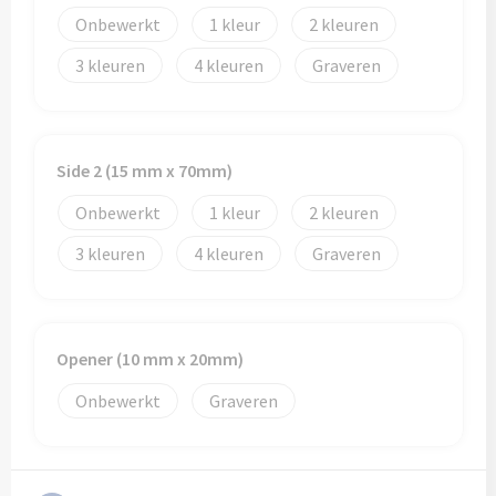
Schoenentassen
Veiligheidsvesten en Veiligheidshesjes
Onbewerkt
1
2
Schoudertassen
Vesten
3
4
Graveren
Sporttassen
Gehoorbescherming
Strandtassen
Ademhalingsbescherming
Side 2 (15 mm x 70mm)
Onbewerkt
1
2
Tablettassen
3
4
Graveren
Toilettassen
Trolleys
Opener (10 mm x 20mm)
Waterbestendige tassen
Onbewerkt
Graveren
Goodiebags