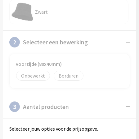
Schoenentassen
Veiligheidsvesten en Veiligheidshesjes
Zwart
Schoudertassen
Vesten
Sporttassen
Gehoorbescherming
2
Selecteer een bewerking
Strandtassen
Ademhalingsbescherming
Tablettassen
voorzijde (80x40mm)
Onbewerkt
Borduren
Toilettassen
Trolleys
3
Aantal producten
Waterbestendige tassen
Goodiebags
Selecteer jouw opties voor de prijsopgave.