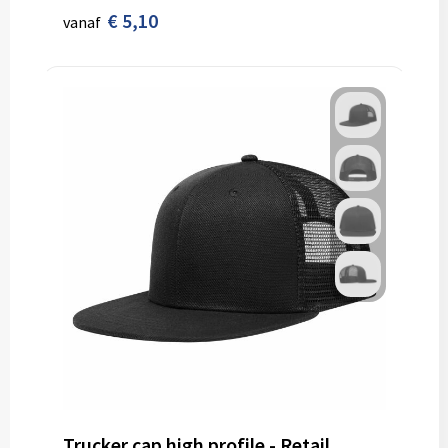
€ 5,10
vanaf
Trucker cap high profile - Retail