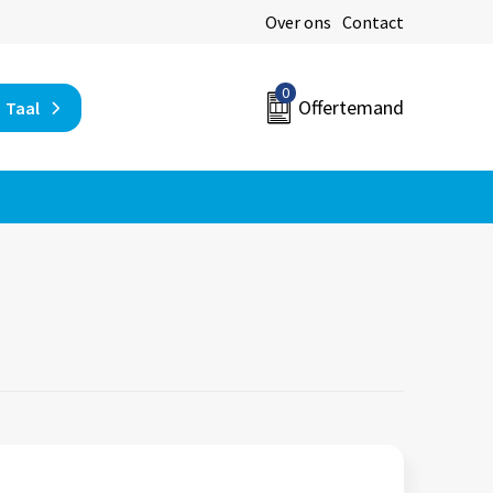
Over ons
Contact
0
Offertemand
Taal