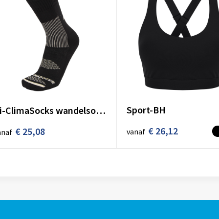
Sport-BH
Bi-ClimaSocks wandelsokken
€ 26,12
€ 25,08
vanaf
anaf