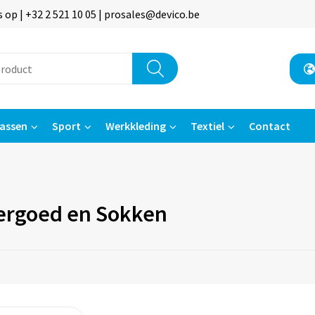
p | +32 2 521 10 05 | prosales@devico.be
assen
Sport
Werkkleding
Textiel
Contact
rgoed en Sokken