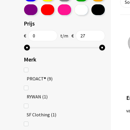
Prijs
€
t/m
€
Merk
PROACT®
(9)
RYWAN
(1)
E
v
SF Clothing
(1)