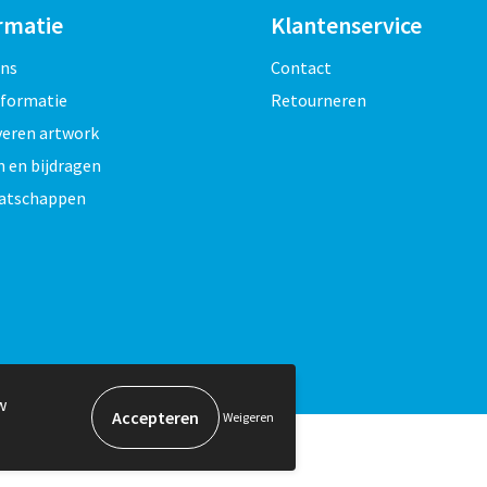
rmatie
Klantenservice
ons
Contact
nformatie
Retourneren
veren artwork
 en bijdragen
atschappen
w
Weigeren