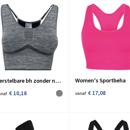
Women's Sportbeha
Verstelbare bh zonder naad
€ 17,08
€ 10,18
vanaf
anaf