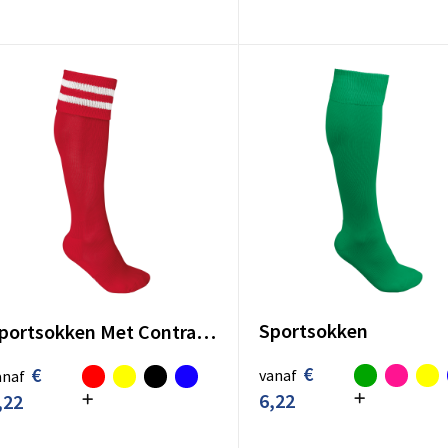
Sportsokken
Sportsokken Met Contraststrepen
€
€
vanaf
anaf
6,22
,22