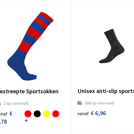
estreepte Sportsokken
166
op voorraad
2
op voorraad
€ 6,96
€
vanaf
anaf
,78