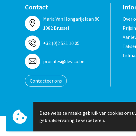
Contact
Info
Maria Van Hongarijelaan 80
Over 
1082 Brussel
Prijsi
Aanle
+32 (0)2 521 10 05
Taksen
Lidma
prosales@devico.be
Contacteer ons
Deze website maakt gebruik van cookies om u
gebruikservaring te verbeteren.
© Copyright Devico International 2024