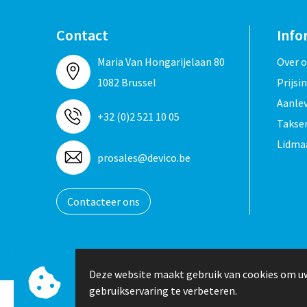
Contact
Info
Maria Van Hongarijelaan 80
Over 
1082 Brussel
Prijsi
Aanle
+32 (0)2 521 10 05
Taksen
Lidma
prosales@devico.be
Contacteer ons
Deze website maakt gebruik van cookies om u
gebruikservaring te verbeteren.
© Copyright Devico International 2024