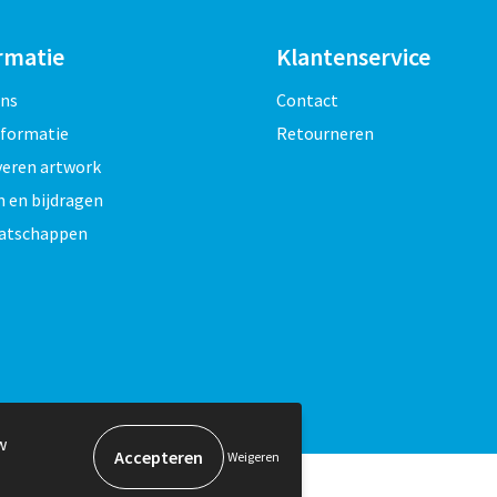
rmatie
Klantenservice
ons
Contact
nformatie
Retourneren
veren artwork
 en bijdragen
atschappen
w
Weigeren