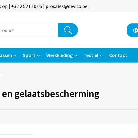
p | +32 2 521 10 05 | prosales@devico.be
assen
Sport
Werkkleding
Textiel
Contact
g
 en gelaatsbescherming