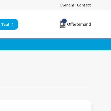
Over ons
Contact
0
Offertemand
Taal