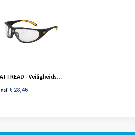
CATTREAD - Veiligheidsbril TREAD
€ 28,46
anaf