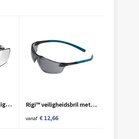
Stealth™ Coverlite veiligheidsoverbril anti-kras lens K
Rigi™ veiligheidsbril met getint glas AS/AF KN UV400.
€ 12,66
vanaf