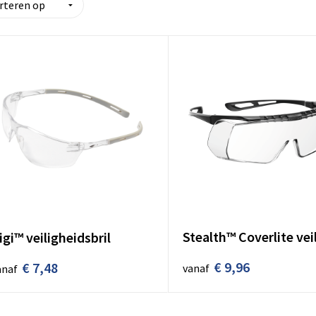
igi™ veiligheidsbril
€ 9,96
€ 7,48
vanaf
anaf