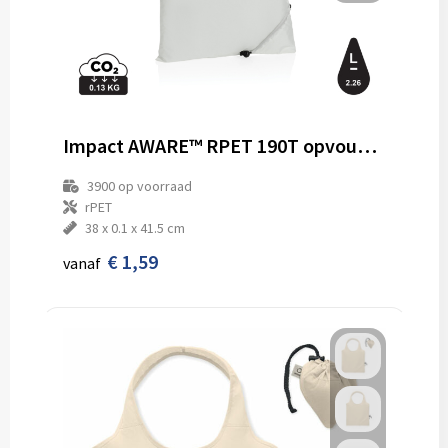
Impact AWARE™ RPET 190T opvouwbare shopper
3900
op voorraad
rPET
38 x 0.1 x 41.5 cm
€ 1,59
vanaf