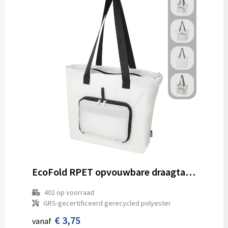
EcoFold RPET opvouwbare draagtas 16 l
402
op voorraad
GRS-gecertificeerd gerecycled polyester
€ 3,75
vanaf