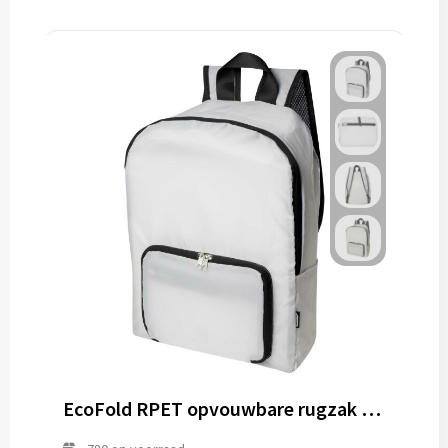
EcoFold RPET opvouwbare rugzak 15 l