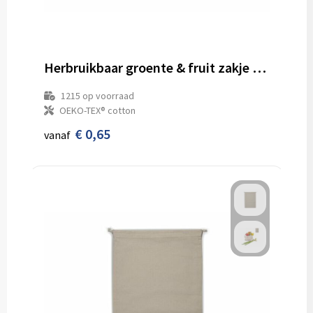
Schoenentassen
Veiligheidsvesten en Veiligheidshesjes
Schoudertassen
Vesten
Herbruikbaar groente & fruit zakje OEKO-TEX® katoen 25x30cm
Sporttassen
Gehoorbescherming
1215
op voorraad
Strandtassen
Ademhalingsbescherming
OEKO-TEX® cotton
€ 0,65
vanaf
Tablettassen
Toilettassen
Trolleys
Waterbestendige tassen
Goodiebags