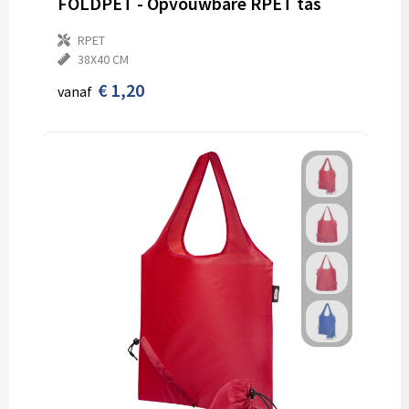
FOLDPET - Opvouwbare RPET tas
RPET
38X40 CM
€ 1,20
vanaf