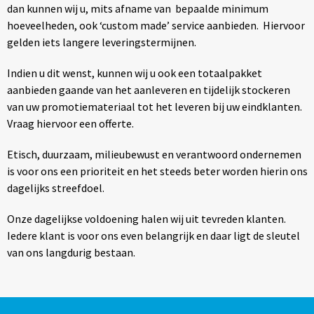
dan kunnen wij u, mits afname van bepaalde minimum
Kinderen, Peuters en Baby's
Duffeltassen
Polo's
Hoofdbescherming
Jassen
hoeveelheden, ook ‘custom made’ service aanbieden. Hiervoor
gelden iets langere leveringstermijnen.
Klokken, horloges en weerstations
Fietstassen
Sportaccessoires
Hoteltextiel
Kledingaccessoires
Indien u dit wenst, kunnen wij u ook een totaalpakket
Lampen en Gereedschap
Heuptassen
Sweaters
Jassen
Ondergoed, Sokken en Nachtkleding
aanbieden gaande van het aanleveren en tijdelijk stockeren
van uw promotiemateriaal tot het leveren bij uw eindklanten.
Levensmiddelen
Jute tassen
T-Shirts
Kledingaccessoires
Overhemden
Vraag hiervoor een offerte.
Paraplu's
Katoenen draagtassen
Trainingspakken
Ondergoed en Sokken
Peuters en Baby's
Etisch, duurzaam, milieubewust en verantwoord ondernemen
is voor ons een prioriteit en het steeds beter worden hierin ons
Persoonlijke verzorging
Kledingtassen
Vesten
Oog- en gelaatsbescherming
Polo's
dagelijks streefdoel.
Reisbenodigdheden
Koeltassen en Koelboxen
Zweetbandjes
Overalls
Regenkleding
Onze dagelijkse voldoening halen wij uit tevreden klanten.
Iedere klant is voor ons even belangrijk en daar ligt de sleutel
van ons langdurig bestaan.
Schrijfwaren
Koffers en Trolleys
Zwemkleding
Overhemden
Schoenen
Sinterklaas
Laptop hoezen en tassen
Polo's
Sol's