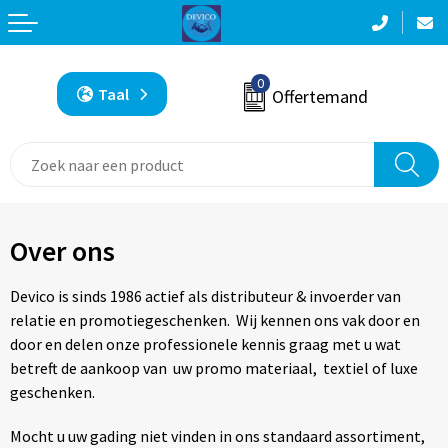
Terug
Terug
Terug
Terug
Terug
Aanstekers
Accessoires voor tassen
Bodywarmers
Been- en voetbescherming
Badtextiel en Douche
0
Taal
Offertemand
Anti-stress
Aktetassen
Broeken
Bodywarmers
Blazers
Bidons en Sportflessen
Autotassen
Caps, Hoeden en Mutsen
Broeken en Rokken
Bodywarmers
Elektronica, Gadgets en USB
Boodschappentassen
Gilets
Caps, Hoeden en Mutsen
Broeken en Rokken
Over ons
Feestartikelen
Bowlingtassen
Handschoenen en Sjaals
E.H.B.O.
Caps, Hoeden en Mutsen
Devico is sinds 1986 actief als distributeur & invoerder van
Huis, Tuin en Keuken
Crossbody tassen
Jassen
Gereedschap
Dekens, Fleecedekens en Kussens
relatie en promotiegeschenken. Wij kennen ons vak door en
door en delen onze professionele kennis graag met u wat
Kantoor en Zakelijk
Documententassen
Kleding sets
Gilets
Gilets
betreft de aankoop van uw promo materiaal, textiel of luxe
geschenken.
Kerst
Draagtassen
Ondergoed en Sokken
Handschoenen en Sjaals
Handschoenen en Sjaals
Mocht u uw gading niet vinden in ons standaard assortiment,