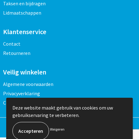
Schoenentassen
Veiligheidsvesten en Veiligheidshesjes
Taksen en bijdragen
Lidmaatschappen
Schoudertassen
Vesten
Klantenservice
Sporttassen
Gehoorbescherming
Contact
Strandtassen
Ademhalingsbescherming
Retourneren
Tablettassen
Veilig winkelen
Toilettassen
Algemene voorwaarden
Trolleys
Privacyverklaring
Cookieverklaring
Waterbestendige tassen
Deze website maakt gebruik van cookies om uw
gebruikservaring te verbeteren.
Goodiebags
Weigeren